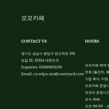
모모카페
CONTACT US
HOURS
경기도 성남시 분당구 판교역로 192
번길 12, 13524 대한민국
모모카페 예약 및 
Inquiries:
03180602150
연회 (돌잔치, 웨딩
Email:
cy.selpn.ays@courtyard.com
기업 회식, 미팅 
모모카페 운영시간:
모모바 운영시간: 
조식 뷔페:
오전 06:30 - 